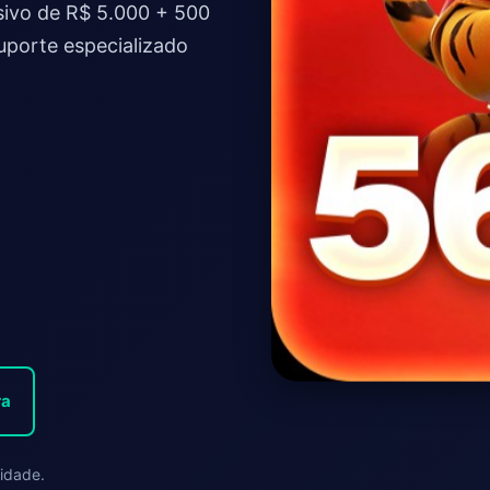
usivo de R$ 5.000 + 500
uporte especializado
ra
idade.