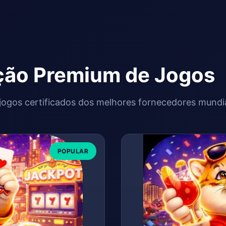
ção Premium de Jogos
jogos certificados dos melhores fornecedores mundi
POPULAR