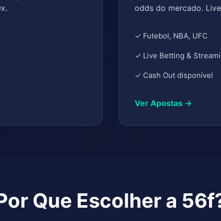
x.
odds do mercado. Live 
✓ Futebol, NBA, UFC
✓ Live Betting & Stream
✓ Cash Out disponível
Ver Apostas →
Por Que Escolher a 56f