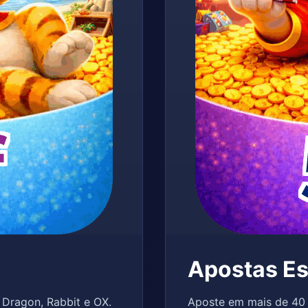
Apostas Es
 Dragon, Rabbit e OX.
Aposte em mais de 40