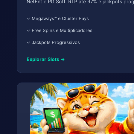
NetEnt e PG Soft. RTP até 97% e jackpots progr
✓ Megaways™ e Cluster Pays
✓ Free Spins e Multiplicadores
✓ Jackpots Progressivos
Explorar Slots →