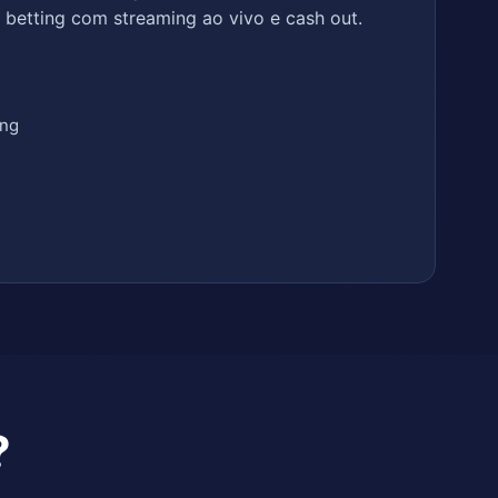
betting com streaming ao vivo e cash out.
ing
?