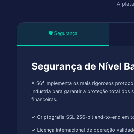
A plat
🛡️ Segurança
Segurança de Nível B
A 56f implementa os mais rigorosos protoco
indústria para garantir a proteção total dos
financeiras.
✓ Criptografia SSL 256-bit end-to-end em t
✓ Licença internacional de operação validad