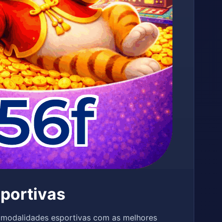
portivas
 modalidades esportivas com as melhores