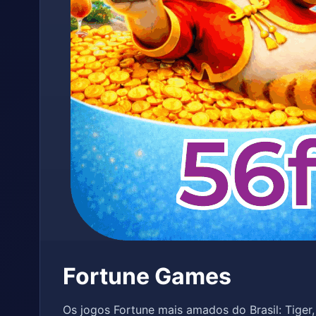
Fortune Games
Os jogos Fortune mais amados do Brasil: Tiger,