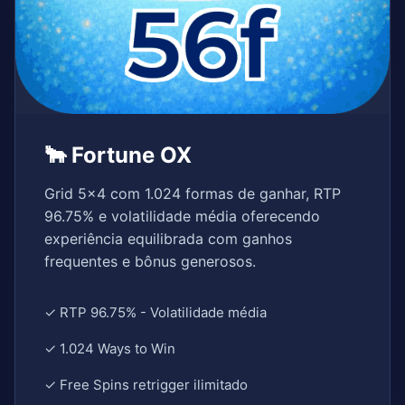
🐂 Fortune OX
Grid 5×4 com 1.024 formas de ganhar, RTP
96.75% e volatilidade média oferecendo
experiência equilibrada com ganhos
frequentes e bônus generosos.
✓ RTP 96.75% - Volatilidade média
✓ 1.024 Ways to Win
✓ Free Spins retrigger ilimitado