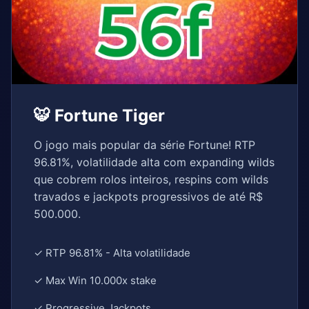
🐯 Fortune Tiger
O jogo mais popular da série Fortune! RTP
96.81%, volatilidade alta com expanding wilds
que cobrem rolos inteiros, respins com wilds
travados e jackpots progressivos de até R$
500.000.
✓ RTP 96.81% - Alta volatilidade
✓ Max Win 10.000x stake
✓ Progressive Jackpots