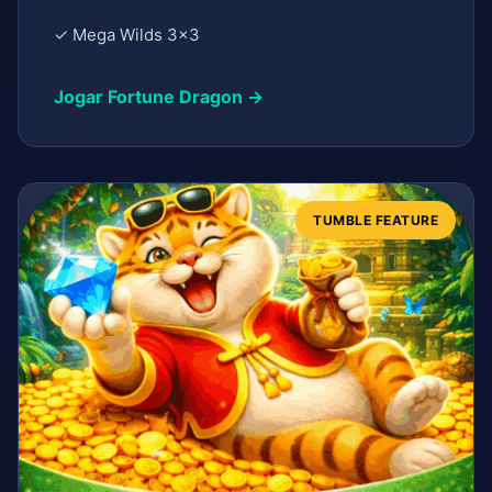
✓ Mega Wilds 3×3
Jogar Fortune Dragon →
TUMBLE FEATURE