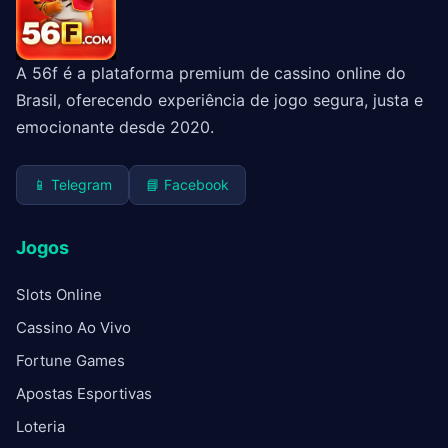
A 56f é a plataforma premium de cassino online do
Brasil, oferecendo experiência de jogo segura, justa e
emocionante desde 2020.
📱 Telegram
📘 Facebook
Jogos
Slots Online
Cassino Ao Vivo
Fortune Games
Apostas Esportivas
Loteria