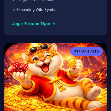
✓ Expanding Wild Symbols
Jogar Fortune Tiger →
RTP MAIS ALTO